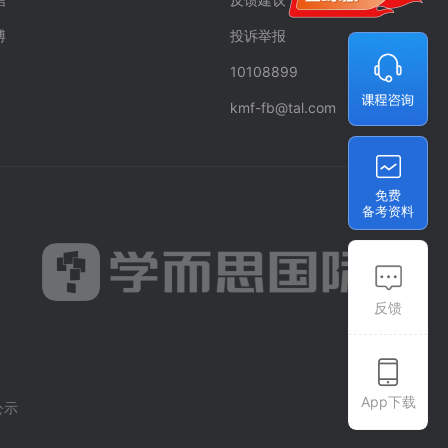
博
投诉举报
10108899
kmf-fb@tal.com
免费
备考资料
反馈
App下载
公示