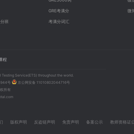
GRE考满分
微
人冲分班
考满分词汇
课程
 Testing Service(ETS) throughout the world.
0944号
京公网安备 11010802044716号
司版权所有
al.com
们
版权声明
反盗链声明
免责声明
备案公示
教师资格证