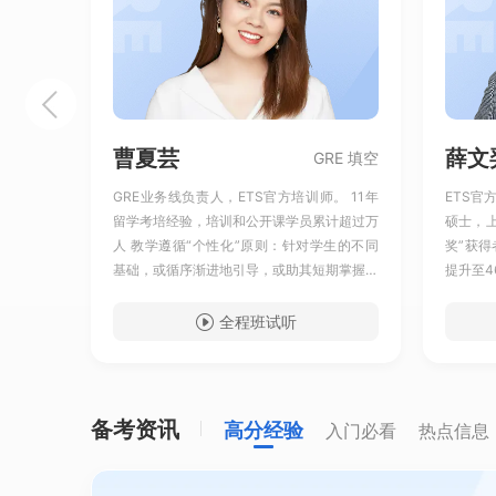
曹夏芸
薛文
RE 阅读
GRE 填空
事部翻译
GRE业务线负责人，ETS官方培训师。 11年
ETS官
验，学生
留学考培经验，培训和公开课学员累计超过万
硕士，上
员阅读单科
人 教学遵循“个性化”原则：针对学生的不同
奖”获得
学员做题
基础，或循序渐进地引导，或助其短期掌握做
提升至4
5+的学
题套路，快速有效提高
篇当月新
的阅读能
法"打
全程班试听
25%，
学员5名
备考资讯
高分经验
入门必看
热点信息