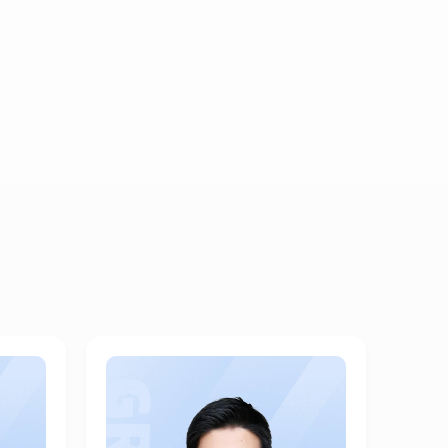
去查看
1个月如何GRE首考334+5.0？
去查看
331分手GRE 打基础 拎短板 对症下药是关键！
去查看
神颜学霸首战335分手GRE ！
去查看
GRE首考332！7天从320到332我都做了什么
去查看
332高分杀G，从摸不着头脑到一战出分
去查看
从320+到331，一个月内极速提分斩杀GRE的经验分享
去查看
职场学习两不误，从321冲刺到330！
去查看
非美本首战杀G331，我的备考清单分享
去查看
小白首考332！英语基础差也能攻破Verbal成功分手GRE
去查看
零基础小白跟我这么做，你也可以330+分手GRE！
去查看
六级504的渣渣如何一战330？这份速成经验值得收藏
去查看
短期内verbal提高10分，美本学生330+并不轻松！
去查看
首战杀G330！国内本科的我如何从基础薄弱走向高分逆袭？
去查看
工作党333高分杀G！打工人如何高效合理利用时间？
去查看
国内GRE小白如何首战330+？
去查看
从数学小白到数学几近满分，考了三次的我有话要说
去查看
六级487+模考292，GRE首考320花了多长时间？
去查看
2个月GRE337+5，我是怎么做到的？
去查看
从0基础到GRE330：2个月杀G攻略