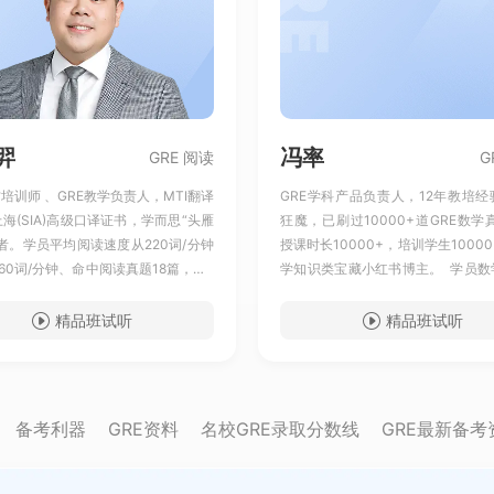
羿
冯率
GRE 阅读
G
方培训师 、GRE教学负责人，MTI翻译
GRE学科产品负责人，12年教培
海(SIA)高级口译证书，学而思“头雁
狂魔，已刷过10000+道GRE数学
者。学员平均阅读速度从220词/分钟
授课时长10000+，培训学生10000+
60词/分钟、命中阅读真题18篇，含5
学知识类宝藏小红书博主。 学员数
题、 10年+教学经验，"FPI阅读笔记
87.4%，提分率98.2%、2025年
通阅读底层逻辑、学员平均正确率提升
题1000+道、研发的"30秒解题法
精品班试听
精品班试听
160+学员超千人、培养阅读170满分
均提分8-9分、特别擅长帮助文科
心理障碍、12年教学建立完整的数学
考点体系、累计培养数学170满分学员
名+
备考利器
GRE资料
名校GRE录取分数线
GRE最新备考