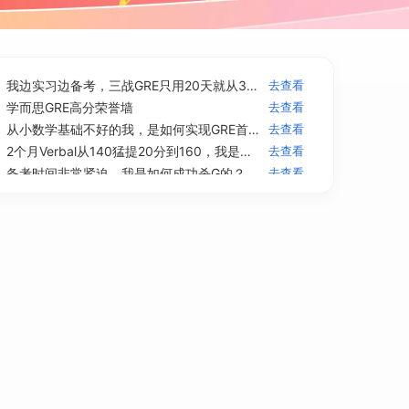
去查看
一个畏难拖延症人的GRE 335分
去查看
在职党首考GRE，一个月323出分，我的高效率备考过程
去查看
三战GRE终于331，从Q163到170，我经历了什么？
去查看
我边实习边备考，三战GRE只用20天就从313刷到了327！
去查看
学而思GRE高分荣誉墙
去查看
从小数学基础不好的我，是如何实现GRE首考出分320的？
去查看
2个月Verbal从140猛提20分到160，我是怎么做到的？
去查看
备考时间非常紧迫，我是如何成功杀G的？
去查看
从此，GRE首考330，是我的新标签！
去查看
三战GRE的起起伏伏，317-316-335的逆风翻盘之路
去查看
从310到330，21天二战GRE终于拿回了属于我的一切！
去查看
藤校+1！祝贺学而思GRE高分学员被哥伦比亚大学SIPA录取~
去查看
2025年3月GRE考场最新命中考题回忆！qualify你真是爹啊……
去查看
如何用Deepseek备考GRE？
去查看
从此GRE考试不再有难题！2025年《GRE数学170超高频神坑脏题》发布~
去查看
两次失利到Verbal164，我的出分经验
去查看
一个月分手GRE，我是这样短期突击备考的~
去查看
GRE如何首考337？我的备考经验分享~