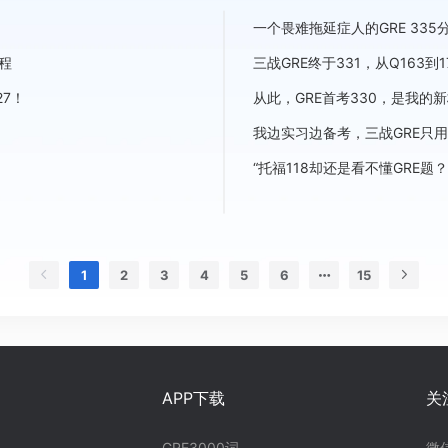
一个畏难拖延症人的GRE 335
程
三战GRE终于331，从Q163
27！
从此，GRE首考330，是我的
我边实习边备考，三战GRE只用2
“托福118却还是看不懂GRE题？
1
2
3
4
5
6
15
APP下载
关
GRE3000词
微