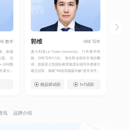
去查看
GRE一般准备多久才能拿一个相对不错的分数 (GRE336版)？
去查看
四战GRE，小白逆袭331的完整备考计划+复盘
去查看
Verbal从144到160，我的提分秘诀分享！
去查看
备考时间非常紧迫，我是如何成功杀G的？
去查看
首考325+3.5，这位学员的备考经验可能适用于大多数考生
去查看
一个月GRE从315到328，我悟了！
郭维
赵夏
RE 数学
GRE 写作
去查看
1个月GRE提高9分，分享我的备考经验！
经验，刷题
澳大利亚La Trobe University，11年教学经
60%
去查看
从157到162，我用这个方法突破了Verbal瓶颈！
真题。 总
验。GRE写作5.5分。 曾任联合国东非项目翻
325+
去查看
15天Verbal从149到160！我怎么做到的？
,GRE数
译；曾获某大型国际教育集团全国写作授课大
破15
去查看
GRE从283到330+5，我是如何2个月进步快50分的？
学满分率
赛总冠军。独家"68道高频题详解"使学员平均
测202
去查看
GRE新手计划！国内本科首战328分，备考6周高效通过！
累计押中原
提分1.5分 ，特别擅长帮助非英语专业学员突
2000
去查看
335分手GRE，突破恶性循环和课业压力的攻读博士之路！
"使学员平
破3.5瓶颈，《GRE写作ISSUE高频题64道思
用"SB
精品班试听
1v1试听
去查看
从291到323，一个月猛涨32分，我是如何做到的?
生突破数学
路详解》，《GRE写作ISSUE高频64题高分
160
去查看
一个畏难拖延症人的GRE 335分
170知识
范文》编者。
举一反
去查看
在职党首考GRE，一个月323出分，我的高效率备考过程
10000
洞，定
去查看
三战GRE终于331，从Q163到170，我经历了什么？
资讯
品牌介绍
去查看
我边实习边备考，三战GRE只用20天就从313刷到了327！