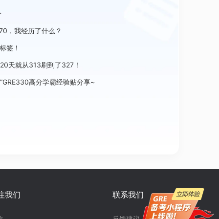
分
到170，我经历了什么？
新标签！
0天就从313刷到了327！
”GRE330高分学霸经验贴分享~
注我们
联系我们
信
反馈建议