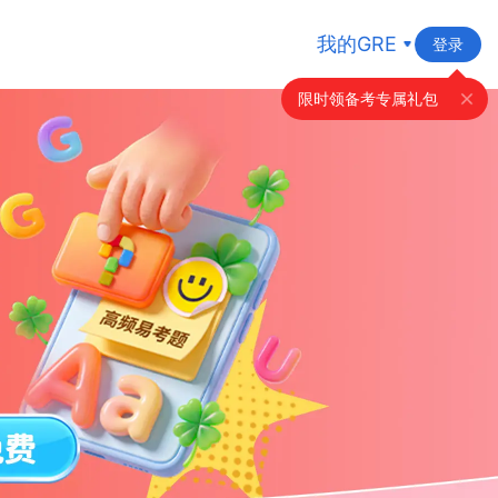
我的GRE
登录
限时领备考专属礼包
去查看
从157到162，我用这个方法突破了Verbal瓶颈！
去查看
15天Verbal从149到160！我怎么做到的？
去查看
GRE从283到330+5，我是如何2个月进步快50分的？
去查看
GRE新手计划！国内本科首战328分，备考6周高效通过！
去查看
335分手GRE，突破恶性循环和课业压力的攻读博士之路！
去查看
从291到323，一个月猛涨32分，我是如何做到的?