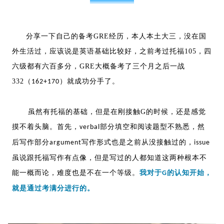
分享一下自己的备考
GRE
经历，本人本土大三，没在国
外生活过，应该说是英语基础比较好，之前考过托福
105
，四
六级都有六百多分，
GRE
大概备考了三个月之后一战
332
（
）就成功分手了。
162+170
虽然有托福的基础，但是在刚接触G的时候，还是感觉
摸不着头脑。首先，
部分填空和阅读题型不熟悉，然
verbal
后写作部分
写作形式也是之前从没接触过的，
argument
issue
虽说跟托福写作有点像，但是写过的人都知道这两种根本不
能一概而论，难度也是不在一个等级。
我对于
的认知开始，
G
就是通过考满分进行的。