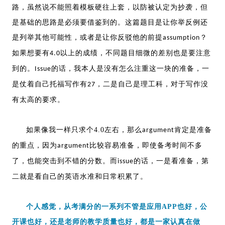
路，虽然说不能照着模板硬往上套，以防被认定为抄袭，但
是基础的思路是必须要借鉴到的。这篇题目是让你举反例还
是列举其他可能性，或者是让你反驳他的前提
？
assumption
如果想要有
以上的成绩，不同题目细微的差别也是要注意
4.0
到的。
的话，我本人是没有怎么注重这一块的准备，一
Issue
是仗着自己托福写作有
，二是自己是理工科，对于写作没
27
有太高的要求。
如果像我一样只求个4.0左右，那么
肯定是准备
argument
的重点，因为
比较容易准备，即使备考时间不多
argument
了，也能突击到不错的分数。而
的话，一是看准备，第
issue
二就是看自己的英语水准和日常积累了。
个人感觉，从考满分的一系列不管是应用APP也好，公
开课也好，还是老师的教学质量也好，都是一家认真在做