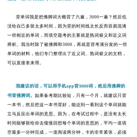
背单词我是把佛脚词大概背了六遍，
3000
一遍？然后也
没给自己多留太多时间，因为背的时间线太长反而容易混淆
一些相近的单词，而填空题考的主要就是熟词僻义和近义词
辨析。我当时除了被佛脚和
3000
，再就是背考满分发的一些
单词的材料，他们专门整理出了近义词、熟词僻义的文档，
可以直接拿来用。
我建议的话，可以用手机app背
词，然后用佛脚的
3000
书背佛脚词。
如果备考期比较短，只有一个月，就建议只背
一本书，然后把这一本书背好，能达到一看到这个单词就能
立马反应出单词的意思。因为，在考试过程中，是没有太长
时间能够留给你去慢慢回想每个单词的意思的，平均一道填
空最多一分钟完成，一道阅读两分钟，卡的非常紧张，必须