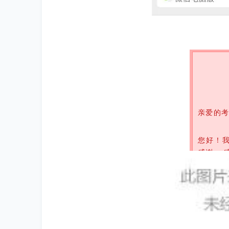
亲爱的考
您好！
感谢，感
巨大帮