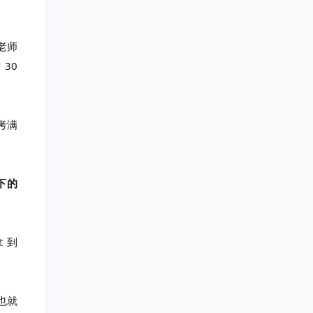
老师
30
考满
下的
 到
，也就