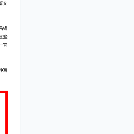
篇文
易错
这些
一直
种写