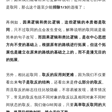
是取同，那么这个题至少能
排除1/3
的选项了；
再例如，
因果逻辑和类比逻辑
，
这些逻辑的本质都是取
同
，只不过取同的点会发生变化，解释说明的取同就是最
简单的句子改写，
而因果逻辑和类比逻辑，是在中心思想
方向不变的基础上，根据原有的路线进行拓展，但这个拓
展也是建立在原来的路线的基础之上的，而不是漫无目的
的拓展
。
另外，相比起取同，
取反的应用则更难
，因为我们不仅要
看出来
句子是取反的结构
，还看出来是
什么部分的取反
。
而且取反的标志往往比较隐蔽，不容易被发现，通常情况
下，常见的取反包括不同对象的取反以及相同对象不同时
间状态的取反。我们做GRE阅读，只要
高举取反取同的大
旗，将题目细致刨析，就会无往不胜
。