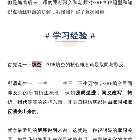
但是随着后来上课的逐渐深入和老师对GRE各种题型和知
识点抽丝剥茧的讲解，我慢慢打消了这种疑虑。
# 学习经验 #
首先说一下
填空
，GRE填空的核心概念就是取同与取反。
所谓道生一、一生二、二生三、三生万物，GRE填空里面
涉及到的所有衍生概念，例如
强调递进，同义改写，转
折，指代
等等的这些东西，其实归根结底都是
由取同和取
反演变出来
的。
就拿最常见的
解释说明
来说，这就是一种很明显的
取同
关
系，如果我们能看出来它是解释说明，进而知道它的本质