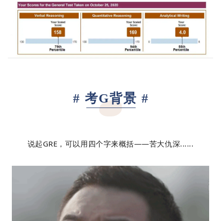
# 考G背景 #
说起GRE，可以用四个字来概括——苦大仇深......