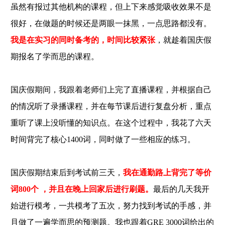
词
虽然有报过其他机构的课程，但上下来感觉吸收效果不是
背
的
很好，在做题的时候还是两眼一抹黑，一点思路都没有。
很
差
我是在实习的同时备考的，时间比较紧张
，就趁着国庆假
，
S
期报名了学而思的课程。
A
T
词
汇
国庆假期间，我跟着老师们上完了直播课程，并根据自己
背
的
的情况听了录播课程，并在每节课后进行复盘分析，重点
也
很
重听了课上没听懂的知识点。在这个过程中，我花了六天
马
时间背完了核心
1400词，同时做了一些相应的练习。
虎
，
这
次
国庆假期结束后到考试前三天，
我在通勤路上背完了等价
备
考
词
800个 ，并且在晚上回家后进行刷题。
最后的几天我开
G
R
始进行模考，一共模考了五次，努力找到考试的手感，并
E
最
且做了一遍学而思的预测题。我也跟着GRE 3000词给出的
担