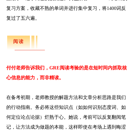
心
复习方案，收藏不熟的单词并进行集中复习，将1400词反
的
是
复过了五六遍。
单
词
。
本
身
阅读
是
数
学
专
业
付付老师告诉我们，GRE阅读考验的是在短时间内抓取核
，
所
心信息的能力，而非精读。
以
数
学
不
在备考初期，老师教授的解题方法和文章分析思路是我们
是
很
的行动指南。务必将这些知识点（如如何识别态度词、如
担
心
何定位论点论据）烂熟于心。她说，考前可以反复翻阅笔
。
记，让方法成为做题的本能，这样即使在考场上遇到晦涩