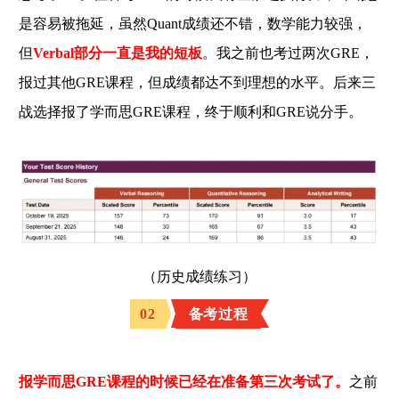
在
是容易被拖延，虽然Quant成绩还不错，数学能力较强，
读
，
但
Verbal部分一直是我的短板
。我之前也考过两次GRE，
高
中
报过其他GRE课程，但成绩都达不到理想的水平。
后来三
时
期
战选择报了学而思GRE课程，终于顺利和GRE说分手。
托
福
考
了
1
1
3
。
之
前
语
（历史成绩练习）
言
类
考
02
备考过程
试
的
时
候
报学而思GRE课程的时候已经在准备第三次考试了。
之前
单