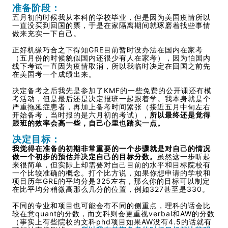
准备阶段：
五月初的时候我从本科的学校毕业，但是因为美国疫情所以
一直没买到回国的票，于是在家隔离期间就琢磨着找些事情
做来充实一下自己。
正好机缘巧合之下得知GRE目前暂时没办法在国内在家考
（五月份的时候貌似国内还很少有人在家考），因为怕国内
线下考试一直因为疫情取消，所以我临时决定在回国之前先
在美国考一个成绩出来。
决定备考之后我先是参加了KMF的一些免费的公开课还有模
考活动，但是最后还是决定报班一起跟着学。我本身就是个
严重拖延症患者，再加上备考时间紧张（接近五月中旬左右
开始备考，当时报的是六月初的考试），
所以最终还是觉得
跟班的效率会高一些，自己心里也踏实一点。
决定目标：
我觉得在准备的初期非常重要的一个步骤就是对自己的情况
做一个初步的预估并决定自己的目标分数。
虽然这一步听起
来很简单，但实际上却需要对自己目前的水平和目标院校有
一个比较准确的概念。打个比方说，如果你想申请的学校和
项目历年GRE的平均分是325左右，那么你的目标可以制定
在比平均分稍微高那么几分的位置，例如327甚至是330。
不同的专业和项目也可能会有不同的侧重点，理科的话会比
较在意quant的分数，而文科则会更重视verbal和AW的分数
（事实上有些院校的文科phd项目如果AW没有4.5的话就有