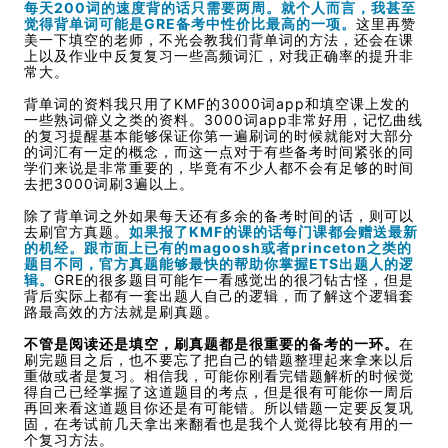
每天200词的速度背的话只需要两周。就个人而言，我甚至
觉得背单词可能是GRE备考中性价比最高的一项。
这里再赞
美一下填空的老师，不光会教我们背单词的方法，还会在课
上以及作业中反复复习一些高频词汇，对我正确率的提升非
常大。
背单词的资料我只用了KMF的3000词app和填空课上发的
一些熟词僻义之类的资料。3000词app非常好用，记忆曲线
的复习提醒基本能够保证你第一遍刷词的时候就能对大部分
的词汇有一定的概念，而这一点对于有些备考时间紧张的同
学们来说是非常重要的，毕竟有不少人都不会有足够的时间
去把3000词刷3遍以上。
除了背单词之外如果每天还有多余的备考时间的话，则可以
去刷官方真题。
如果报了KMF的课的话每门课都会赠送最新
的机经。跟市面上已有的magoosh或者princeton之类的
题目不同，官方真题能够最快的帮助你掌握ETS出题人的逻
辑。
GRE的很多题目可能乍一看感觉出的很刁钻古怪，但是
背后实际上都有一套出题人自己的逻辑，而了解这个逻辑套
路最高效的方法就是刷真题。
不管是阅读还是填空，刷真题都是很重要的备考的一环。
在
刷完题目之后，也不要忘了把自己的错题整理起来拿来以后
重做或者是复习。相信我，可能你刚看完错题解析的时候觉
得自己已经掌握了这道题目的考点，但是很有可能你一周后
再回来看这道题目你还是有可能错。所以错题一定要反复巩
固，在考试前几天拿出来翻看也是我个人觉得比较有用的一
个复习方法。