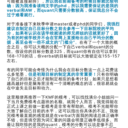
可能被直接刷掉），
所以我在前期备考的时候目标就比较明
确：因为我准备读纯文学的phd，所以我需要保证的是我的
verbal和AW，而quant只需要分数较高，保证我总分不会
过于难看就行。
对于准备接下来秋季申请master或者phd的同学们，
我强烈
建议在制定自己目标分数之前去参考一下目标院校的平均
分，如果有认识在该学校就读的师兄师姐的话就更好了，因
为有的时候学校并不会在官网上直接给出自己平均分的数
据，甚至会有一些不成文的“门槛分”
。
在有了一个大致的概
念之后，你可以大概的分配一下自己verbal和quant的分
数。假设你的目标分数是325，而quant你有自信可以拿到
168-170的话，你verbal的目标就可以大致锁定在155-157
左右。
有的同学可能会奇怪为什么我会在目标分数这一点上花费这
么多笔墨，
但是初期目标的制定真的非常重要！
只有你明确
了自己的目标之后才能制定相应的备考计划，如果只是想着
越高越好但是脑海里没有一个清晰的概念的话，很容易就会
在中途失去目标和动力。
这里顺便再推荐一下KMF的模考，可以找找满分小姐姐问一
下当月免费模考点题班的名额。就我个人而言，我觉得能在
正式上课之前做一套模考是非常有帮助的。模考不光能帮你
大致了解自己目前的水平，还可以指出你具体的不足。我做
完模考最直观的感觉就是在verbal方面我的阅读总体正确率
不错，但是填空因为词汇量的问题会明显正确率低很多。而
最让我吃惊的是我的quant，模考的分数可以说是惨不忍