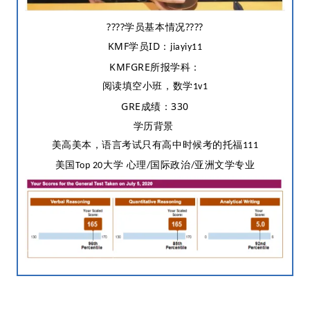
????学员基本情况????
KMF学员ID：
jiayiy11
KMFGRE所报学科：
阅读填空小班，数学
1v1
GRE成绩：330
学历背景
美高美本，语言考试只有高中时候考的托福
111
美国
大学 心理
国际政治
亚洲文学专业
Top 20
/
/