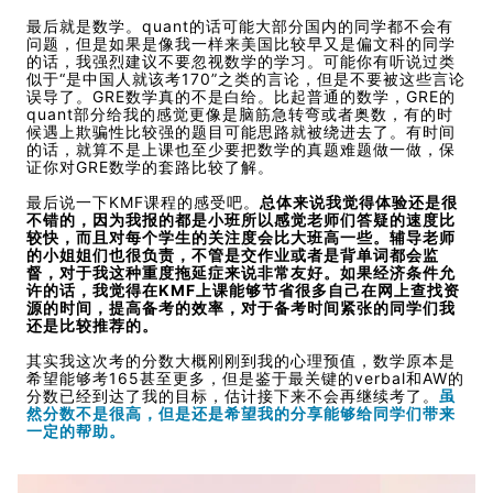
最后就是数学。quant的话可能大部分国内的同学都不会有
问题，但是如果是像我一样来美国比较早又是偏文科的同学
的话，我强烈建议不要忽视数学的学习。可能你有听说过类
似于“是中国人就该考170”之类的言论，但是不要被这些言论
误导了。GRE数学真的不是白给。比起普通的数学，GRE的
quant部分给我的感觉更像是脑筋急转弯或者奥数，有的时
候遇上欺骗性比较强的题目可能思路就被绕进去了。有时间
的话，就算不是上课也至少要把数学的真题难题做一做，保
证你对GRE数学的套路比较了解。
最后说一下KMF课程的感受吧。
总体来说我觉得体验还是很
不错的，因为我报的都是小班所以感觉老师们答疑的速度比
较快，而且对每个学生的关注度会比大班高一些。辅导老师
的小姐姐们也很负责，不管是交作业或者是背单词都会监
督，对于我这种重度拖延症来说非常友好。如果经济条件允
许的话，我觉得在KMF上课能够节省很多自己在网上查找资
源的时间，提高备考的效率，对于备考时间紧张的同学们我
还是比较推荐的。
其实我这次考的分数大概刚刚到我的心理预值，数学原本是
希望能够考165甚至更多，但是鉴于最关键的verbal和AW的
分数已经到达了我的目标，估计接下来不会再继续考了。
虽
然分数不是很高，但是还是希望我的分享能够给同学们带来
一定的帮助。