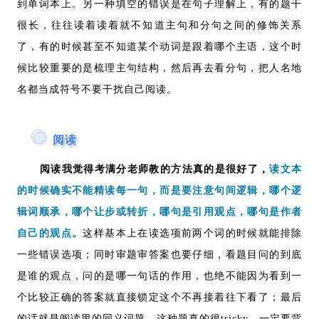
到单词本上。另一种填空的错误是在句子理解上，有的题干
很长，往往读着读着就不知道主句和分句之间的修饰关系
了，有的时候甚至不知道某个动词是跟着哪个主语，这个时
候比较重要的是梳理主句结构，然后再去看分句，把人名地
名都当成符号不要干扰自己阅读。
阅读
阅读我觉得考满分老师教的方法真的是很好了，
读文本
的时候确实不能精读每一句，而是要注意句间逻辑，哪个逻
辑词顺承，哪个让步或转折，哪句是引用观点，哪句是作者
自己的观点。
这样基本上在读选项前两个词的时候就能排除
一些错误选项；同时审题审答案也要仔细，看题目问的到底
是谁的观点，问的是哪一句话的作用，也绝不能因为看到一
个比较正确的答案就直接锁定这个不再接着往下看了；最后
的话就是阅读里的同义词题，这种题真的很tricky，一定要背