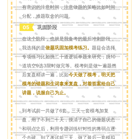
有意识的注意时间，注意做题的策略比如时间
分配，难题取舍的问题。
05
巩固阶段
在这个阶段，也就是我备考的最后冲刺阶段，
我选择的是
做题巩固加模考练习。
题目会选择
专项练习比如挑二十道逻辑单题来研究，挑10
道填空9选3限时做完等。模考则是做一遍题然
后复盘精讲一遍，比如
今天做了模考，明天把
模考的错题和生词拿来复盘，对着答案给自己
讲题，说服自己为止。
到考试前一共做了6套，三天一套模考加复
盘，用了不到二十天，摸清了自己的做题状态
和弱点之后，利用专题训练针对性的将弱点逐
个击破。到了考试前三天，做了最后一套模拟