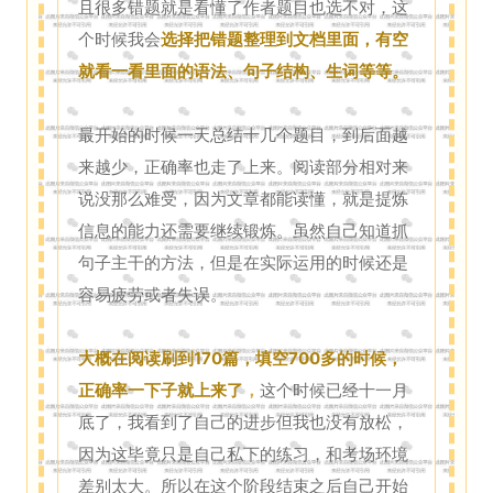
且很多错题就是看懂了作者题目也选不对，这
个时候我会
选择把错题整理到文档里面，有空
就看一看里面的语法、句子结构、生词等等。
最开始的时候一天总结十几个题目，到后面越
来越少，正确率也走了上来。阅读部分相对来
说没那么难受，因为文章都能读懂，就是提炼
信息的能力还需要继续锻炼。虽然自己知道抓
句子主干的方法，但是在实际运用的时候还是
容易疲劳或者失误。
大概在阅读刷到170篇，填空700多的时候，
正确率一下子就上来了
，
这个时候已经十一月
底了，我看到了自己的进步但我也没有放松，
因为这毕竟只是自己私下的练习，和考场环境
差别太大。所以在这个阶段结束之后自己开始