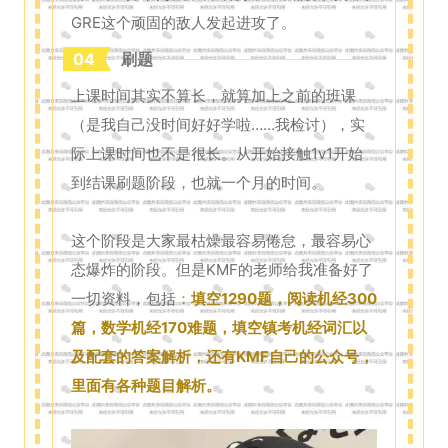
GRE这个顽固的敌人发起进攻了。
04
刷题
上课时间其实不算长，就算加上之前的班课
（是我自己没时间好好学啦……我检讨），实
际上课时间也不是很长。从开始接触1v1开始
到结课刷题阶段，也就一个月的时间。
这个阶段是大家最枯燥最容易倦怠，最容易心
态爆炸的阶段。但是KMF的老师给我准备好了
一切资料，包括
：
填空1290题，阅读机经300
篇，数学机经170难题，填空镇考机经词汇以
及配套的答案解析，还有KMF自己的公众号，
里面有各种题目解析。