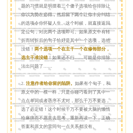
题的习惯就是明摆着三个傻子选项给你排除让
你以为势在必得，然后留下两个让你十分纠结
的选项令你怀疑人生。这个时候，就直接返回
定位句，对比两个选项即可。如果原文中有转
折而转折后的句子恰好是其中一个选项，选他
没错！
两个选项一个在主干一个在修饰部分，
选主干准没错
！如果还不行……可能是你排除
法出问题了……
2.
注意作者给你留的陷阱。
如果有个句子，和
原文中的一模一样，只是你碰巧看到了其中一
点点单词或者语序不太对，那么千万不要选，
选了必定错！这个时候千万不要被大脑的懒惰
给麻痹而不愿意去思考，重新再读一下，正确
答案和原文的雷同句一点关系都没有。