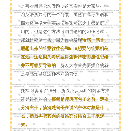
是喜欢用感觉来做题，这其实也是大家从小学
习英语所共有的一个习惯。虽然在高考英语和
四六级包括大学英语拓展课考试之中都是挺适
用的，但是这个方法遇到讲逻辑的GRE考试，
那就是死路一条，因为你会发现
语感、感觉、
臆想出来的答案往往会和ETS想要的答案相差
甚远，这是因为考试题目逻辑严密而感性思维
并不可靠所导致的，
所以大家首先要摒弃的就
是靠感觉做题这种不好的习惯。
托福阅读考了29分，所以我认为我的阅读方法
还是很有效的，
那就是读所有句子之前一定要
分清主干，搞清楚句子在说的主体对象是什
么，然后再把其余的修饰部分结合主干来观
察。