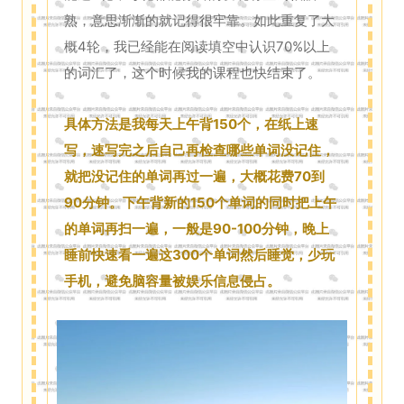
熟，意思渐渐的就记得很牢靠。如此重复了大
概4轮，我已经能在阅读填空中认识70%以上
的词汇了，这个时候我的课程也快结束了。
具体方法是我每天上午背150个，在纸上速
写，速写完之后自己再检查哪些单词没记住，
就把没记住的单词再过一遍，大概花费70到
90分钟。下午背新的150个单词的同时把上午
的单词再扫一遍，一般是90-100分钟，晚上
睡前快速看一遍这300个单词然后睡觉，少玩
手机，避免脑容量被娱乐信息侵占。