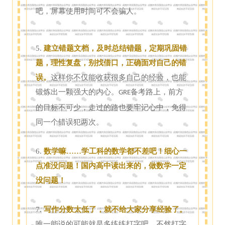
吧，屏幕使用时间可不会骗人。
5.
建立错题文档，及时总结错题，定期巩固错
题，理性复盘，别找借口，正确面对自己的错
误。
这样你不仅能收获很多自己的经验，也能
锻炼出一颗强大的内心。
备考路上，前方
GRE
的目标不可少，走过的路也要牢记心中，免得
同一个错误犯两次。
6.
数学嘛……学工科的数学都不差吧！细心一
点准没问题！国内高中读出来的，做数学一定
没问题！
7.
写作分数太低了，就不给大家分享经验了。
唯一能说的可能就是多练练打字吧，不然打字