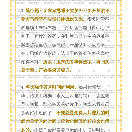
3.
填空题不要发散思维不要脑补不要开脑洞不
要天马行空不要强拉硬拽找关系。
很多同学不
看选项上来就看题目，然后读完题目自己心中
有了一套标准答案，在利用自己心中的标准答
案去选项里找。运气好，一遍做对；运气不
好，思维定势形成，选项里的答案你怎么套都
觉得不对。
所以，上来先看单词选项，再回头
看文章，正确率保证提升。
4.
每天强化碎片时间的利用。
如果你和我一
样，传统工科狗（本人土木搬砖狗），课业繁
重时间紧，那么每天的碎片化时间拿来看英语
是再好不过的了。
不要总是觉得大片连片的时
间才是学习的时间，碎片化时间堆积起来也很
多的。
不信？全部看看每天的手机使用时长