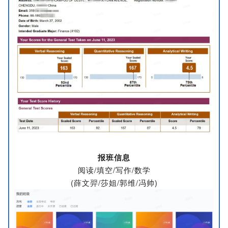
报班信息
阅读/填空
/写作
/数学
(薛文羿/莎姐
/郭维
/
冯帅
)