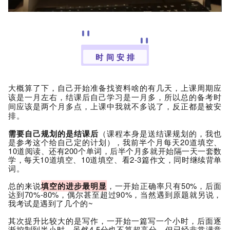
时 间 安 排
大概算了下，自己开始准备找资料啥的有几天，上课周期应
该是一月左右，结课后自己学习是一月多，所以总的备考时
间应该是两个月多点，
上课中我就不多说了，反正都是被安
排。
需要自己规划的是结课
后
（课程本身是送结课规划的，我也
是参考这个给自己定的计划），我
前半个月每天20道填空、
10道阅读、还有200个单词，后半个月多就
开始隔一天一套数
学，每天10道填空、10道填空、看2-3篇作文，同时继续背单
词。
总的来说
填空的进步最明显
，
一开始正确率只有50%，后面
达到70%-80%，偶尔甚至超过90%，当然遇到原题就另说，
我考试是遇到了几个的~
其次提升比较大的是写作，
一
开始一篇写一个小时，后面逐
渐控制到半小时，虽然4.5分也不算超高分，但已经非常满意