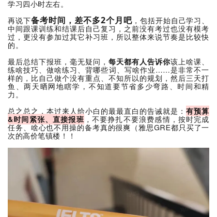
学习四小时左右。
备考时间，差不多2个月吧
再说下
，包括开始自己学习、
中间跟课训练和结课后自己复习，之前没有考过也没有模考
过，更没有参加过其它补习班，所以整体来说节奏是比较快
的。
最后总结下报班，毫无疑问，
每天都有人告诉你
该上啥课
、
练
啥技
巧
、做啥练习、
背哪些
词、
写啥作业……是非常不一
样的，比自己做个没有重点、不知所以的规划，然后三天打
鱼、两天晒网地瞎学，不知道要节省多少弯路、时间和精
力。
总之总之，本过来人给小白的最最直白的告诫就是：
有预算
&时间紧张
、直接报班
，不要挣扎不要浪费感情，按时完成
任务
、啥心也不用操的备考真的很爽
（
雅思GRE都
只买了一
次的高价笔镇楼！！