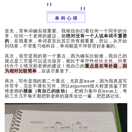
单 科 心 得
首先，
背单词确实很重要。我相信你们看任何一个同学的分
享，任何一个老师的建议，都
绝对没有一个人说单词不重要
的
，在我看来，单词甚至比其它所有都重要，所以，从开始
到结束，不管复习啥科目，单词都是不停背背好多遍的。
其次，填空是我的第一个重点，因为确实比较难，我自己的
观点是
三空题可以适当放弃，
相比于单空性价比太低，但要
结合
个人情况和老师的建议！
我自己的
重点是在
等价题，因
为相对比较简单
，应该尽量拿下。
再次，写作是我的第二个重点，
尤其是issu
e，
因为我
真是
写
作苦手，完全
不擅长写作，所以argu
ment很大程度借鉴了郭
维老师的
模板（有自己的改动）
，把精力集中在is
sue上，考
前三天几乎每天都把郭老师的题库全过一遍，把思路记住。