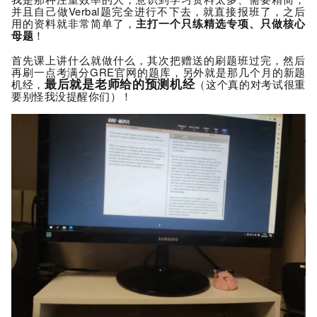
并且自己做Verbal题完全进行不下去，就直接报班了，之后
用的资料就非常简单了，
主打一个只练精选专项、只做核心
母题
！
首先课上讲什么就做什么，其次把赠送的刷题班过完，然后
再刷一点考满分GRE官网的题库，另外就是那几个月的新题
最后就是老师给的预测机经
机经，
（这个真的对考试很重
要别怪我没提醒你们）！