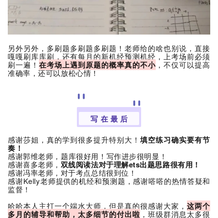
另外另外，多刷题多刷题多刷题！老师给的啥也别说，直接
嘎嘎刷库库刷，还有每月的新机经预测机经，上考场前必须
刷一遍！
在考场上遇到原题的概率真的不小
，不仅可以提高
准确率，还可以放松心情！
写 在 最 后
感谢莎姐，真的学到很多提升特别大！
填空练习确实要有节
奏！
感谢郭维老师，题库很好用！写作进步很明显！
感谢喜多老师，
双线阅读法对于理解ets出题思路很有用！
感谢冯率老师，对于考点总结很到位！
感谢Kelly老师提供的机经和预测题，感谢嗒嗒的热情答疑和
监督！
哈哈本人主打一个端水大师，但是真的很感谢大家，
这两个
多月的辅导和帮助，太多细节的付出啦
，班级群消息太多很