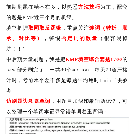
前期刷题在精不在多，以熟悉
方法技巧
为主，配套
的题是KMF近三个月的机经。
填空把握
取同取反逻辑
，重点关注
连词（转折、顺
承、对比等）
，警惕
否定词的数量
（很容易掉
坑！！）
中后期大量刷题，我是把
KMF填空综合套题1700
的
base部分刷完了，一共89个section，每天70道严格
计时，考前水平差不多是每题平均用时1min（供参
考）
边刷题边积累单词
，用题目加深印象辅助记忆，可
以整理一个单词本记录常错单词着重背诵～