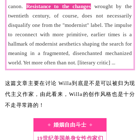
canon.
Resistance to the changes
wrought by the
twentieth century, of course, does not necessarily
disqualify one from the "modernist" label. The impulse
to reconnect with more primitive, earlier times is a
hallmark of modernist aesthetics shaping the search for
meaning in a fragmented, disenchanted mechanized
world. Yet more often than not. [literary critic] ...
这篇文章主要在讨论 Willa到底是不是可以被归为现
代主义作家，由此看来，Willa的创作风格也是十分
不走寻常路的！
婚姻自由斗士
19世纪美国单身女性作家们