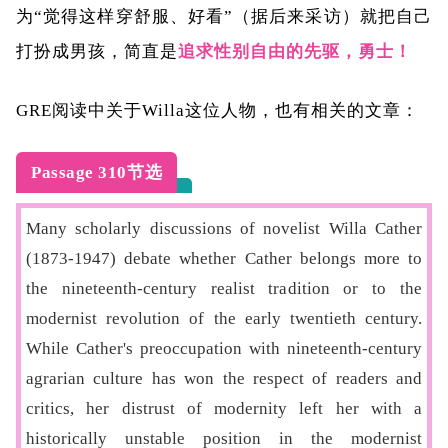
为
“
觉得这样穿舒服、好看
”
（据后来采访）就把自己
打扮成男孩，简直是
追求性别自由的先驱，勇士！
GRE
阅读中关于
Willa
这位人物，也有相关的文章：
Passage 310节选
Many scholarly discussions of novelist Willa Cather
(1873-1947) debate whether Cather belongs more to
the nineteenth-century realist tradition or to the
modernist revolution of the early twentieth century.
While Cather's preoccupation with nineteenth-century
agrarian culture has won the respect of readers and
critics, her distrust of modernity left her with a
historically unstable position in the modernist