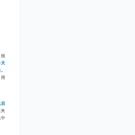
是很
每天
遍。
使用
然后
藏夹
试中