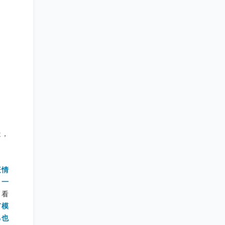
造，
疫情
，一
当看
有模
己也