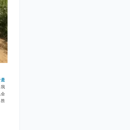
于是
跟我
也会
终胜