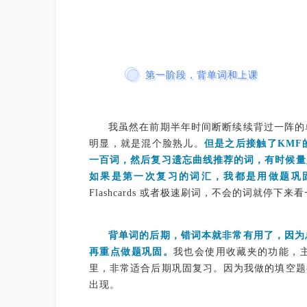
第一阶段，背单词和上课
我虽然在前期半年时间断断续续背过一阵的
明显，就是混个脸熟儿。
但是之后接触了
KMF
一百词，然后复习遗忘曲线推荐的词，有时候量
如果是第一次复习的词汇，我都是用
做题巩
Flashcards 或者极速刷词，不会的词就停
背单词的后期，
错词本
就非常有用了，因为
再重点做题巩固。
我
也会使用收藏夹的功能，
里，非
常适合后期巩固复习。因为我做的填空题
出现。