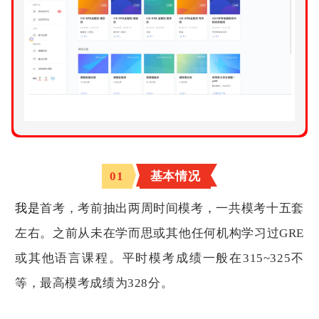
0
1
基本情况
我
目
前
我是
首考，考前抽出两周时间模考，一共模考十五套
美
本
左右。
之前从未在学而思或其他任何机构学习过GRE
大
三
或其他语言课程。平时
模考成绩一般在315~325不
在
读
等，最高模考成绩为328分。
，
高
中