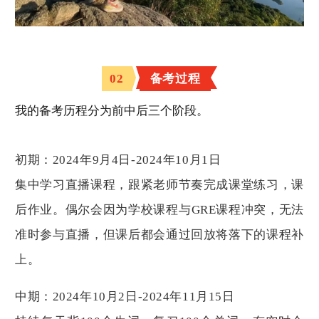
。
本
身
是
数
学
02
备考过程
专
业
，
我的备考历程分为前中后三个阶段。
所
以
数
学
初期：2024年9月4日-2024年10月1日
不
是
集中学习直播课程，跟紧老师节奏完成课堂练习，课
很
担
后作业。偶尔会因为学校课程与GRE课程冲突，无法
心
。
准时参与直播，但课后都会通过回放将落下的课程补
上。
中期：2024年10月2日-2024年11月15日