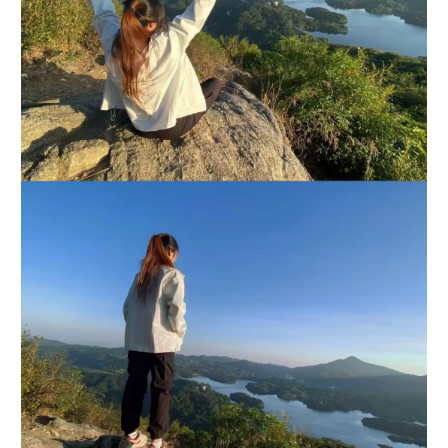
，
S
A
T
词
汇
背
的
也
很
马
虎
，
这
次
备
考
G
R
E
最
担
心
的
是
单
词