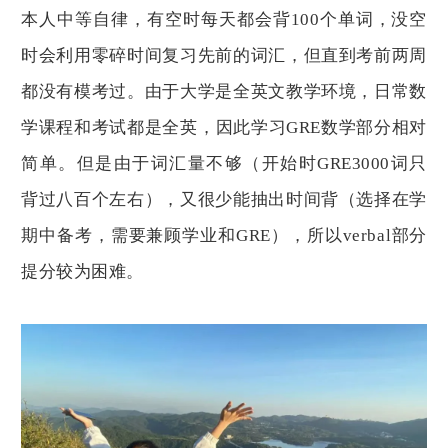
时
本人中等自律，有空时每天都会背100个单词，没空
期
托
时会利用零碎时间复习先前的词汇，但直到考前两周
福
考
都没有模考过。由于大学是全英文教学环境，日常数
了
1
学课程和考试都是全英，因此学习GRE数学部分相对
1
3
简单。但是由于词汇量不够（开始时GRE3000词只
。
之
前
背过八百个左右），又很少能抽出时间背（选择在学
语
言
期中备考，需要兼顾学业和GRE），所以verbal部分
类
考
提分较为困难。
试
的
时
候
单
词
背
的
很
差